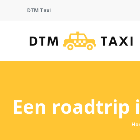
DTM Taxi
Een roadtrip 
Ho