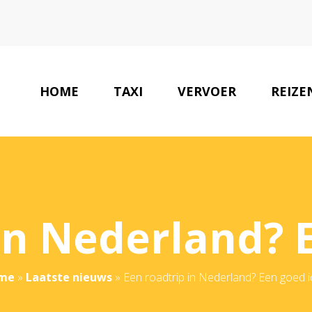
HOME
TAXI
VERVOER
REIZE
in Nederland? 
me
»
Laatste nieuws
»
Een roadtrip in Nederland? Een goed i